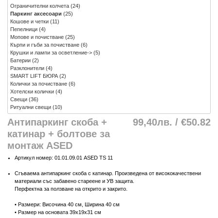
Ограничителни колчета
(24)
Паркинг аксесоари
(25)
Кошове и четки
(11)
Пепелници
(4)
Мопове и почистване
(25)
Кърпи и гъби за почистване
(6)
Крушки и лампи за осветление->
(5)
Батерии
(2)
Разклонители
(4)
SMART LIFT БЮРА
(2)
Колички за почистване
(6)
Хотелски колички
(4)
Свещи
(36)
Ритуални свещи
(10)
Антипаркинг скоба +
99,40лв. / €50.82
катинар + болтове за
монтаж ASED
Артикул номер: 01.01.09.01 ASED TS 11
Сгъваема антипаркинг скоба с катинар. Произведена от висококачествени
материали със забавено стареене и УВ защита.
Перфектна за ползване на открито и закрито.
• Размери: Височина 40 см, Ширина 40 см
• Размер на основата 39х19x31 см