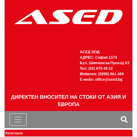
АСЕД ООД
АДРЕС: София 1574
Бул. Шипченски Проход 63
Тел: (02) 979 49 22
Мобилен: (0896) 861 469
Е-мейл:
office@ased.bg
ДИРЕКТЕН ВНОСИТЕЛ НА СТОКИ ОТ АЗИЯ И
ЕВРОПА
Категории