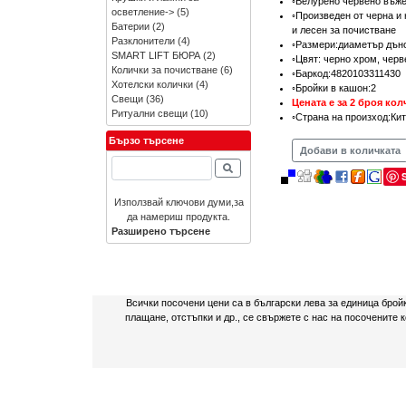
◦Велурено червено въже
осветление->
(5)
◦Произведен от черна и
Батерии
(2)
и лесен за почистване
Разклонители
(4)
◦Размери:диаметър дъно
SMART LIFT БЮРА
(2)
◦Цвят: черно хром, чер
Колички за почистване
(6)
◦Баркод:4820103311430
Хотелски колички
(4)
◦Бройки в кашон:2
Свещи
(36)
Цената е за 2 броя кол
Ритуални свещи
(10)
◦Страна на произход:Ки
Бързо търсене
Добави в количката
Използвай ключови думи,за
да намериш продукта.
Разширено търсене
Всички посочени цени са в български лева за единица брой
плащане, отстъпки и др., се свържете с нас на посочените