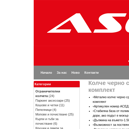
Начало
За нас
Ново
Контакти
Колче черно 
Категории
комплект
Ограничителни
колчета
(24)
◦Метално колче черно с
Паркинг аксесоари
(25)
комплект
Кошове и четки
(11)
◦Артикулен номер АСЕД 
Пепелници
(4)
◦Стабилна база от поли
Мопове и почистване
(25)
дори, ако подът е мокър
Кърпи и гъби за
◦Дължина на въжето-1.5
почистване
(6)
◦Възможност за поствян
Крушки и лампи за