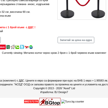
 със сребърно самозатварящи се куки
 неръждаема стомана- инокс, издръжлив
-32 см ,височина-90 см.
вена въже
чета с 1 брой въже с ДДС !
тай
Запитай за цена на едро
Save
Currently viewing:
Метално колче черно хром 2 броя с 1 брой червено въже комплект
ка (комплект) с ДДС. Цените в евро са формирани при курс на БНБ 1 евро = 1.95583 лв
 координати. "АСЕД" ООД си запазва правото за промяна на цените и условията на дост
Copyright © 2013 - 2026
"Ased" Ltd
Изработка:
BJ Design7