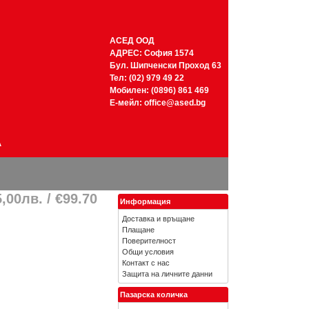
АСЕД ООД
АДРЕС: София 1574
Бул. Шипченски Проход 63
Тел: (02) 979 49 22
Мобилен: (0896) 861 469
Е-мейл:
office@ased.bg
А
,00лв. / €99.70
Информация
Доставка и връщане
Плащане
Поверителност
Общи условия
Контакт с нас
Защита на личните данни
Пазарска количка