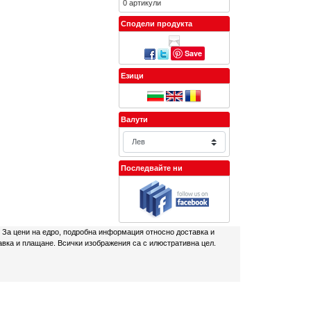
0 артикули
Сподели продукта
Save
Езици
Валути
Последвайте ни
. За цени на едро, подробна информация относно доставка и
авка и плащане. Всички изображения са с илюстративна цел.