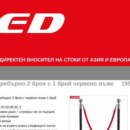
ДИРЕКТЕН ВНОСИТЕЛ НА СТОКИ ОТ АЗИЯ И ЕВРОП
сребърно 2 броя с 1 брой червено въже
195
ребърно 2 броя с червено въже 1 брой
:01.02.06.20_2
мерно дъно – стоперът не се пързаля
 или полиран
0 метра
е на въжето върху следващото колче