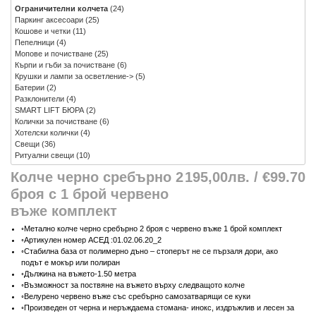
Ограничителни колчета
(24)
Паркинг аксесоари
(25)
Кошове и четки
(11)
Пепелници
(4)
Мопове и почистване
(25)
Кърпи и гъби за почистване
(6)
Крушки и лампи за осветление->
(5)
Батерии
(2)
Разклонители
(4)
SMART LIFT БЮРА
(2)
Колички за почистване
(6)
Хотелски колички
(4)
Свещи
(36)
Ритуални свещи
(10)
Колче черно сребърно 2
195,00лв. / €99.70
броя с 1 брой червено
въже комплект
◦Метално колче черно сребърно 2 броя с червено въже 1 брой комплект
◦Артикулен номер АСЕД :01.02.06.20_2
◦Стабилна база от полимерно дъно – стоперът не се пързаля дори, ако
подът е мокър или полиран
◦Дължина на въжето-1.50 метра
◦Възможност за поствяне на въжето върху следващото колче
◦Велурено червено въже със сребърно самозатварящи се куки
◦Произведен от черна и неръждаема стомана- инокс, издръжлив и лесен за