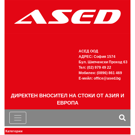
АСЕД ООД
АДРЕС: София 1574
Бул. Шипченски Проход 63
Тел: (02) 979 49 22
Мобилен: (0896) 861 469
Е-мейл:
office@ased.bg
ДИРЕКТЕН ВНОСИТЕЛ НА СТОКИ ОТ АЗИЯ И
ЕВРОПА
Категории