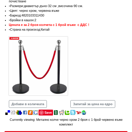
почистване
◦Размери:диаметър дъно-32 см ,височина-90 см.
◦Цвят: черно хром, червена въже
◦Баркод:4820103311430
◦Бройки в кашон:2
Цената е за 2 броя колчета с 1 брой въже с ДДС !
◦Страна на произход:Китай
Добави в количката
Запитай за цена на едро
Save
Currently viewing:
Метално колче черно хром 2 броя с 1 брой червено въже
комплект