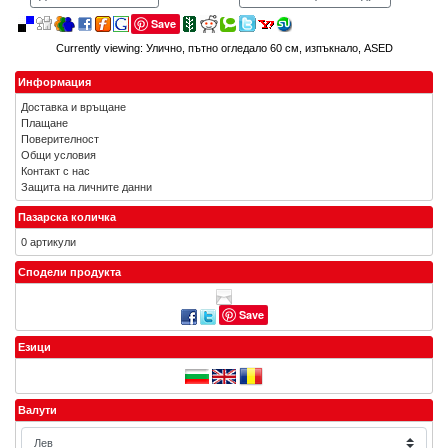
Save
Currently viewing:
Улично, пътно огледало 60 см, изпъкнало, ASED
Информация
Доставка и връщане
Плащане
Поверителност
Общи условия
Контакт с нас
Защита на личните данни
Пазарска количка
0 артикули
Сподели продукта
Save
Езици
Валути