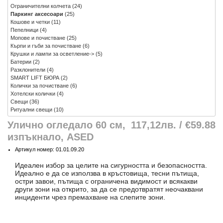
Ограничителни колчета
(24)
Паркинг аксесоари
(25)
Кошове и четки
(11)
Пепелници
(4)
Мопове и почистване
(25)
Кърпи и гъби за почистване
(6)
Крушки и лампи за осветление->
(5)
Батерии
(2)
Разклонители
(4)
SMART LIFT БЮРА
(2)
Колички за почистване
(6)
Хотелски колички
(4)
Свещи
(36)
Ритуални свещи
(10)
Улично огледало 60 см,
117,12лв. / €59.88
изпъкнало, ASED
Артикул номер: 01.01.09.20
Идеален избор за целите на сигурността и безопасността.
Идеално е да се използва в кръстовища, тесни пътища,
остри завои, пътища с ограничена видимост и всякакви
други зони на открито, за да се предотвратят неочаквани
инциденти чрез премахване на слепите зони.