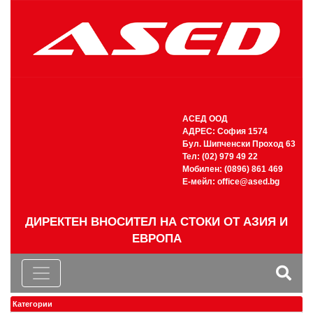
АСЕД ООД
АДРЕС: София 1574
Бул. Шипченски Проход 63
Тел: (02) 979 49 22
Мобилен: (0896) 861 469
Е-мейл:
office@ased.bg
ДИРЕКТЕН ВНОСИТЕЛ НА СТОКИ ОТ АЗИЯ И
ЕВРОПА
Категории