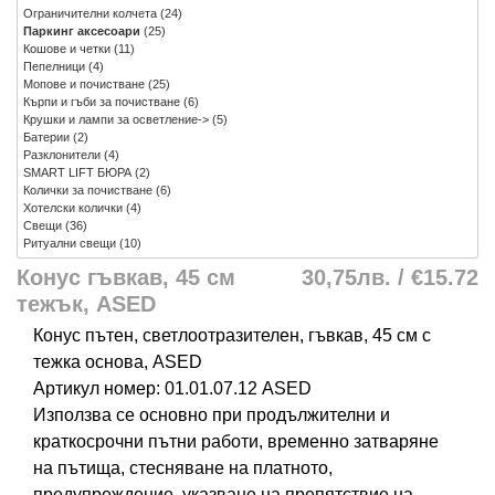
Ограничителни колчета
(24)
Паркинг аксесоари
(25)
Кошове и четки
(11)
Пепелници
(4)
Мопове и почистване
(25)
Кърпи и гъби за почистване
(6)
Крушки и лампи за осветление->
(5)
Батерии
(2)
Разклонители
(4)
SMART LIFT БЮРА
(2)
Колички за почистване
(6)
Хотелски колички
(4)
Свещи
(36)
Ритуални свещи
(10)
Конус гъвкав, 45 см
30,75лв. / €15.72
тежък, ASED
Конус пътен, светлоотразителен, гъвкав, 45 см с
тежка основа, ASED
Артикул номер: 01.01.07.12 ASED
Използва се основно при продължителни и
краткосрочни пътни работи, временно затваряне
на пътища, стесняване на платното,
предупреждение, указване на препятствие на