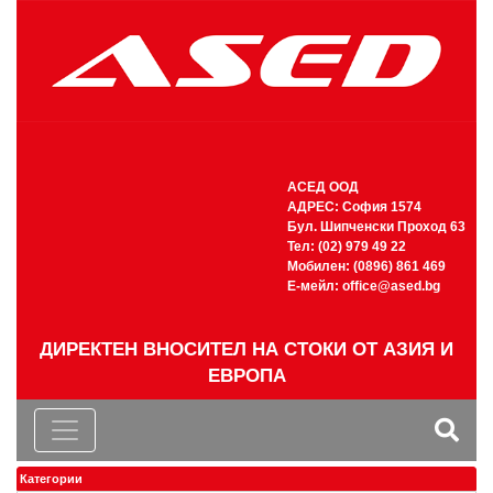
АСЕД ООД
АДРЕС: София 1574
Бул. Шипченски Проход 63
Тел: (02) 979 49 22
Мобилен: (0896) 861 469
Е-мейл:
office@ased.bg
ДИРЕКТЕН ВНОСИТЕЛ НА СТОКИ ОТ АЗИЯ И
ЕВРОПА
Категории