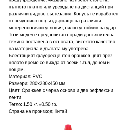
пътното платно или уреждане на дистанций при
различни видове състезания. Конусът е изработен
от нечупливо пвц, издържащо на различни
метереологични условия, силно устойчив на удар.
Този модел е предпочитан поради допълнителна
тежина поставена в основата, високото качество
на материала и дългата му употреба.
Блестящият флуоресцентен оранжев цвят през
цялото време се вижда от всеки ъгъл, денем и
нощем.
Материал: PVC
Размери: 280х280х450 мм
Цвят: Оранжев с черна основа и две рефлексни
ленти
Тегло: 1.50 кг. ±0.50 гр.
Страна на произход: Китай