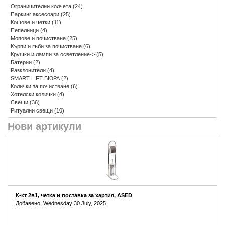
Ограничителни колчета
(24)
Паркинг аксесоари
(25)
Кошове и четки
(11)
Пепелници
(4)
Мопове и почистване
(25)
Кърпи и гъби за почистване
(6)
Крушки и лампи за осветление->
(5)
Батерии
(2)
Разклонители
(4)
SMART LIFT БЮРА
(2)
Колички за почистване
(6)
Хотелски колички
(4)
Свещи
(36)
Ритуални свещи
(10)
Нови артикули
К-кт 2в1, четка и поставка за хартия, ASED
Добавено: Wednesday 30 July, 2025