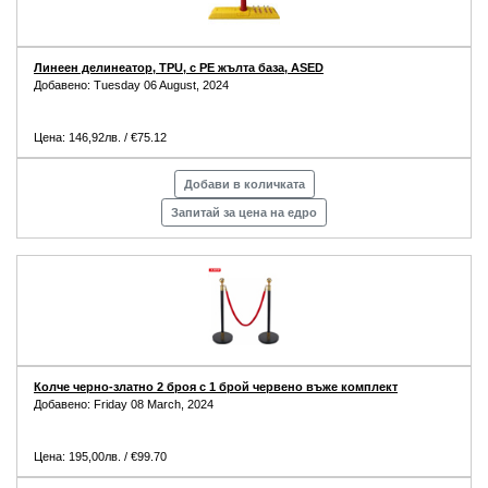
Линеен делинеатор, TPU, с PE жълта база, ASED
Добавено: Tuesday 06 August, 2024
Цена: 146,92лв. / €75.12
Добави в количката
Запитай за цена на едро
Колче черно-златно 2 броя с 1 брой червено въже комплект
Добавено: Friday 08 March, 2024
Цена: 195,00лв. / €99.70