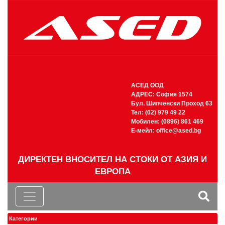
АСЕД ООД
АДРЕС: София 1574
Бул. Шипченски Проход 63
Тел: (02) 979 49 22
Мобилен: (0896) 861 469
Е-мейл:
office@ased.bg
ДИРЕКТЕН ВНОСИТЕЛ НА СТОКИ ОТ АЗИЯ И
ЕВРОПА
Категории