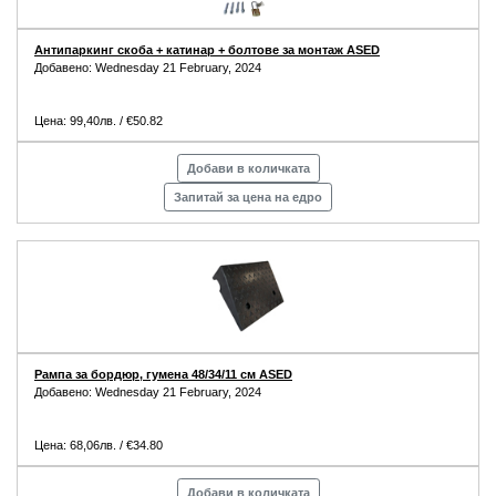
Антипаркинг скоба + катинар + болтове за монтаж ASED
Добавено: Wednesday 21 February, 2024
Цена: 99,40лв. / €50.82
Добави в количката
Запитай за цена на едро
Рампа за бордюр, гумена 48/34/11 см ASED
Добавено: Wednesday 21 February, 2024
Цена: 68,06лв. / €34.80
Добави в количката