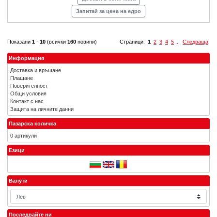
Запитай за цена на едро
Показани
1
-
10
(всички
160
новини)
Страници:
1
2
3
4
5
...
Следваща
Информация
Доставка и връщане
Плащане
Поверителност
Общи условия
Контакт с нас
Защита на личните данни
Пазарска количка
0 артикули
Езици
Валути
Последвайте ни