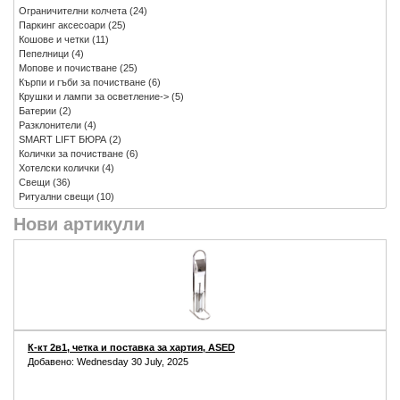
Ограничителни колчета
(24)
Паркинг аксесоари
(25)
Кошове и четки
(11)
Пепелници
(4)
Мопове и почистване
(25)
Кърпи и гъби за почистване
(6)
Крушки и лампи за осветление->
(5)
Батерии
(2)
Разклонители
(4)
SMART LIFT БЮРА
(2)
Колички за почистване
(6)
Хотелски колички
(4)
Свещи
(36)
Ритуални свещи
(10)
Нови артикули
К-кт 2в1, четка и поставка за хартия, ASED
Добавено: Wednesday 30 July, 2025