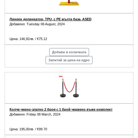
Линеен делинеатор, TPU, с PE жълта база, ASED
Добавено: Tuesday 06 August, 2024
Цена: 146,92лв. / €75.12
Добави в количката
Запитай за цена на едро
Колче черно-златно 2 броя с 1 брой червено въже комплект
Добавено: Friday 08 March, 2024
Цена: 195,00лв. / €99.70