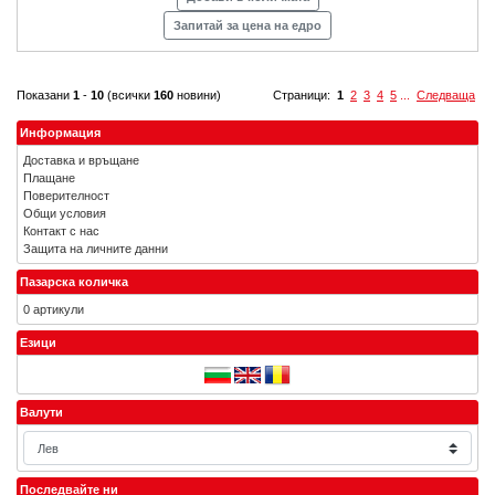
Запитай за цена на едро
Показани
1
-
10
(всички
160
новини)
Страници:
1
2
3
4
5
...
Следваща
Информация
Доставка и връщане
Плащане
Поверителност
Общи условия
Контакт с нас
Защита на личните данни
Пазарска количка
0 артикули
Езици
Валути
Последвайте ни