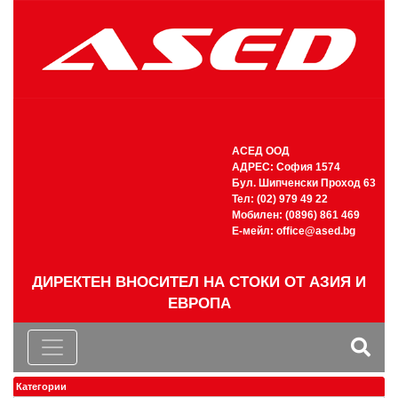
АСЕД ООД
АДРЕС: София 1574
Бул. Шипченски Проход 63
Тел: (02) 979 49 22
Мобилен: (0896) 861 469
Е-мейл:
office@ased.bg
ДИРЕКТЕН ВНОСИТЕЛ НА СТОКИ ОТ АЗИЯ И
ЕВРОПА
Категории