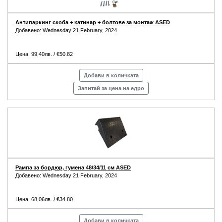
Антипаркинг скоба + катинар + болтове за монтаж ASED
Добавено: Wednesday 21 February, 2024
Цена: 99,40лв. / €50.82
Добави в количката
Запитай за цена на едро
Рампа за бордюр, гумена 48/34/11 см ASED
Добавено: Wednesday 21 February, 2024
Цена: 68,06лв. / €34.80
Добави в количката