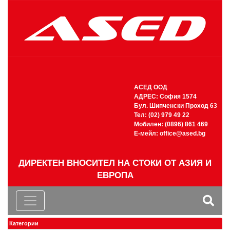
АСЕД ООД
АДРЕС: София 1574
Бул. Шипченски Проход 63
Тел: (02) 979 49 22
Мобилен: (0896) 861 469
Е-мейл:
office@ased.bg
ДИРЕКТЕН ВНОСИТЕЛ НА СТОКИ ОТ АЗИЯ И
ЕВРОПА
Категории