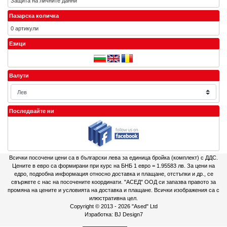
Защита на личните данни
Пазарска количка
0 артикули
Езици
Валути
Последвайте ни
Всички посочени цени са в български лева за единица бройка (комплект) с ДДС.
Цените в евро са формирани при курс на БНБ 1 евро = 1.95583 лв. За цени на
едро, подробна информация относно доставка и плащане, отстъпки и др., се
свържете с нас на посочените координати. "АСЕД" ООД си запазва правото за
промяна на цените и условията на доставка и плащане. Всички изображения са с
илюстративна цел.
Copyright © 2013 - 2026
"Ased" Ltd
Изработка:
BJ Design7