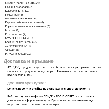
Ограничителни колчета
(24)
Паркинг аксесоари
(25)
Кошове и четки
(11)
Пепелници
(4)
Мопове и почистване
(25)
Кърпи и гъби за почистване
(6)
Крушки и лампи за осветление->
(5)
Батерии
(2)
Разклонители
(4)
SMART LIFT БЮРА
(2)
Колички за почистване
(6)
Хотелски колички
(4)
Свещи
(36)
Ритуални свещи
(10)
Доставка и връщане
АСЕД ООД предлага и доставка със собствен транспорт в рамките на град
София, след предварителна уговорка с Купувача за поръчки на стойност
над 200 лева с ДДС.
Доставка чрез куриер
Цените, посочени в сайта, не включват транспорт до клиента !!!
Работим с куриерски фирми СПИДИ и ЛЕО ЕКСПРЕС, с които имаме
договорени преференциални цени. При желание на клиента можем да
изпратим стоката с посочен от него куриер.