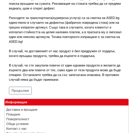
поиска връщане на сумата. Рекламация на стоката трябва да се предяви
веднага, щом е открит дефект.
Разходите за транспортната(куриерска услуга) са за сметка на ASED.bg
единствено в случаите на дефектна (фабрично повредена стока) или на
грешно изпратен артикул. Също така в случаите, когато клиентът е
изплатил стойността на целия наложен платеж, а в пратката му е липсвал
един или няколко артикула. Тогава повторното изпращане е за сметка на
ASED.bg!
В случай, че доставеният от нас продукт е бил придружен от подарък,
когато връщаш продукта, трябва да върнете и подаръка.
В случай, че сте закупили повече от един еднакви продукти и желаете да
върнете два или повече от тях, само един от тези продукти може да бъде
отварян. Останалите трябва да са със запечатана опаковка. В противен
случай няма да бъдат приемани.
Продължи
Информация
Доставка и връщане
Плащане
Поверителност
Общи условия
Контакт с нас