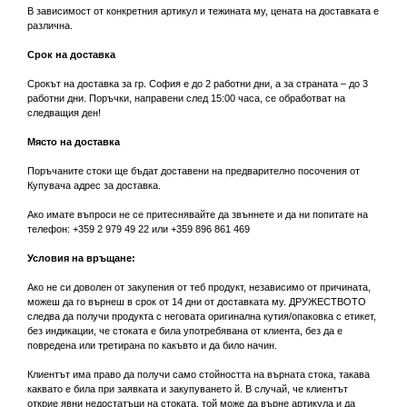
В зависимост от конкретния артикул и тежината му, цената на доставката е
различна.
Срок на доставка
Срокът на доставка за гр. София е до 2 работни дни, а за страната – до 3
работни дни. Поръчки, направени след 15:00 часа, се обработват на
следващия ден!
Място на доставка
Поръчаните стоки ще бъдат доставени на предварително посочения от
Купувача адрес за доставка.
Ако имате въпроси не се притеснявайте да звъннете и да ни попитате на
телефон: +359 2 979 49 22 или +359 896 861 469
Условия на връщане:
Ако не си доволен от закупения от теб продукт, независимо от причината,
можеш да го върнеш в срок от 14 дни от доставката му. ДРУЖЕСТВОТО
следва да получи продукта с неговата оригинална кутия/опаковка с етикет,
без индикации, че стоката е била употребявана от клиента, без да е
повредена или третирана по какъвто и да било начин.
Клиентът има право да получи само стойността на върната стока, такава
каквато е била при заявката и закупуването й. В случай, че клиентът
открие явни недостатъци на стоката, той може да върне артикула и да