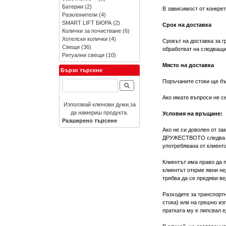
Батерии
(2)
В зависимост от конкрет
Разклонители
(4)
SMART LIFT БЮРА
(2)
Срок на доставка
Колички за почистване
(6)
Хотелски колички
(4)
Срокът на доставка за г
Свещи
(36)
обработват на следващи
Ритуални свещи
(10)
Място на доставка
Бързо търсене
Поръчаните стоки ще бъ
Ако имате въпроси не се
Използвай ключови думи,за
да намериш продукта.
Условия на връщане:
Разширено търсене
Ако не си доволен от за
ДРУЖЕСТВОТО следва да 
употребявана от клиента
Клиентът има право да п
клиентът открие явни не
трябва да се предяви ве
Разходите за транспорт
стока) или на грешно из
пратката му е липсвал е