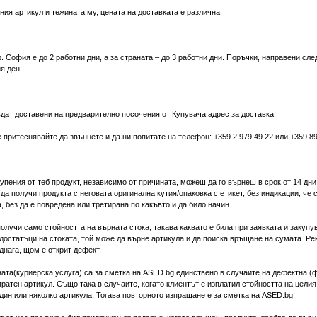
ния артикул и тежината му, цената на доставката е различна.
р. София е до 2 работни дни, а за страната – до 3 работни дни. Поръчки, направени след
я ден!
дат доставени на предварително посочения от Купувача адрес за доставка.
 притеснявайте да звъннете и да ни попитате на телефон: +359 2 979 49 22 или +359 8
купения от теб продукт, независимо от причината, можеш да го върнеш в срок от 14 дни
получи продукта с неговата оригинална кутия/опаковка с етикет, без индикации, че с
, без да е повредена или третирана по какъвто и да било начин.
олучи само стойността на върната стока, такава каквато е била при заявката и закупув
достатъци на стоката, той може да върне артикула и да поиска връщане на сумата. Ре
днага, щом е открит дефект.
ната(куриерска услуга) са за сметка на ASED.bg единствено в случаите на дефектна 
пратен артикул. Също така в случаите, когато клиентът е изплатил стойността на целия
дин или няколко артикула. Тогава повторното изпращане е за сметка на ASED.bg!