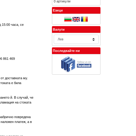
0 артикули
Езици
 15:00 часа, се
Валути
Последвайте ни
96 861 469
 от доставката му.
токата е била
ането й. В случай, че
кламация на стоката
(фабрично повредена
 наложен платеж, а в