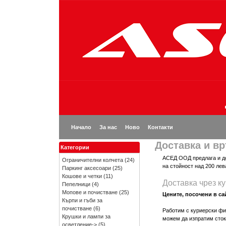
Начало
За нас
Ново
Контакти
Доставка и в
Категории
АСЕД ООД предлага и до
Ограничителни колчета
(24)
на стойност над 200 лев
Паркинг аксесоари
(25)
Кошове и четки
(11)
Доставка чрез к
Пепелници
(4)
Мопове и почистване
(25)
Цените, посочени в сай
Кърпи и гъби за
почистване
(6)
Работим с куриерски ф
Крушки и лампи за
можем да изпратим стока
осветление->
(5)