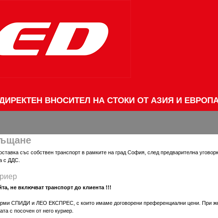
ДИРЕКТЕН ВНОСИТЕЛ НА СТОКИ ОТ АЗИЯ И ЕВРОП
ръщане
ставка със собствен транспорт в рамките на град София, след предварителна уговорк
а с ДДС.
уриер
та, не включват транспорт до клиента !!!
ирми СПИДИ и ЛЕО ЕКСПРЕС, с които имаме договорени преференциални цени. При же
та с посочен от него куриер.