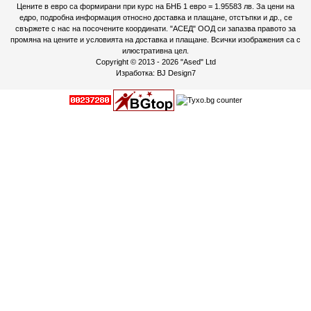
Цените в евро са формирани при курс на БНБ 1 евро = 1.95583 лв. За цени на
едро, подробна информация относно доставка и плащане, отстъпки и др., се
свържете с нас на посочените координати. "АСЕД" ООД си запазва правото за
промяна на цените и условията на доставка и плащане. Всички изображения са с
илюстративна цел.
Copyright © 2013 - 2026
"Ased" Ltd
Изработка:
BJ Design7