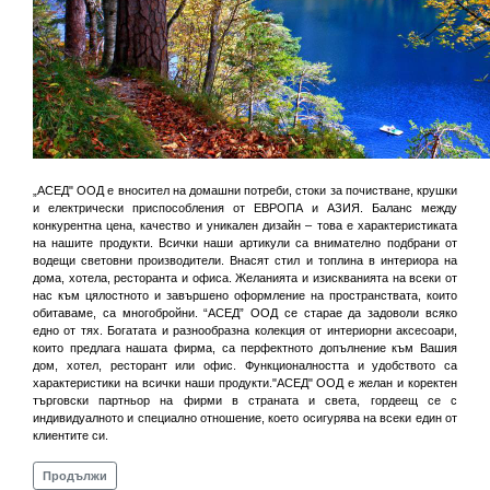
„АСЕД" ООД е вносител на домашни потреби, стоки за почистване, крушки
и електрически приспособления от ЕВРОПА и АЗИЯ. Баланс между
конкурентна цена, качество и уникален дизайн – това е характеристиката
на нашите продукти. Всички наши артикули са внимателно подбрани от
водещи световни производители. Внасят стил и топлина в интериора на
дома, хотела, ресторанта и офиса. Желанията и изискванията на всеки от
нас към цялостното и завършено оформление на пространствата, които
обитаваме, са многобройни. “АСЕД” ООД се старае да задоволи всяко
едно от тях. Богатата и разнообразна колекция от интериорни аксесоари,
които предлага нашата фирма, са перфектното допълнение към Вашия
дом, хотел, ресторант или офис. Функционалността и удобството са
характеристики на всички наши продукти."АСЕД" ООД е желан и коректен
търговски партньор на фирми в страната и света, гордеещ се с
индивидуалното и специално отношение, което осигурява на всеки един от
клиентите си.
Продължи