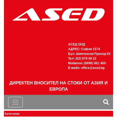
АСЕД ООД
АДРЕС: София 1574
Бул. Шипченски Проход 63
Тел: (02) 979 49 22
Мобилен: (0896) 861 469
Е-мейл:
office@ased.bg
ДИРЕКТЕН ВНОСИТЕЛ НА СТОКИ ОТ АЗИЯ И
ЕВРОПА
Категории