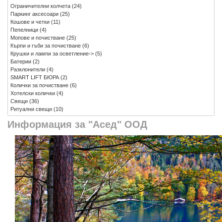
Ограничителни колчета
(24)
Паркинг аксесоари
(25)
Кошове и четки
(11)
Пепелници
(4)
Мопове и почистване
(25)
Кърпи и гъби за почистване
(6)
Крушки и лампи за осветление->
(5)
Батерии
(2)
Разклонители
(4)
SMART LIFT БЮРА
(2)
Колички за почистване
(6)
Хотелски колички
(4)
Свещи
(36)
Ритуални свещи
(10)
Информация за "Асед" ООД