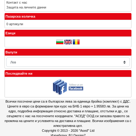
Контакт с нас
Защита на личните данни
Пазарска количка
0 артикули
Езици
Валути
Последвайте ни
Всички посочени цени са в български лева за единица бройка (комплект) с ДДС.
Цените в евро са формирани при курс на БНБ 1 евро = 1.95583 лв. За цени на
едро, подробна информация относно доставка и плащане, отстъпки и др., се
свържете с нас на посочените координати. "АСЕД" ООД си запазва правото за
промяна на цените и условията на доставка и плащане. Всички изображения са с
илюстративна цел.
Copyright © 2013 - 2026
"Ased" Ltd
Изработка:
BJ Design7