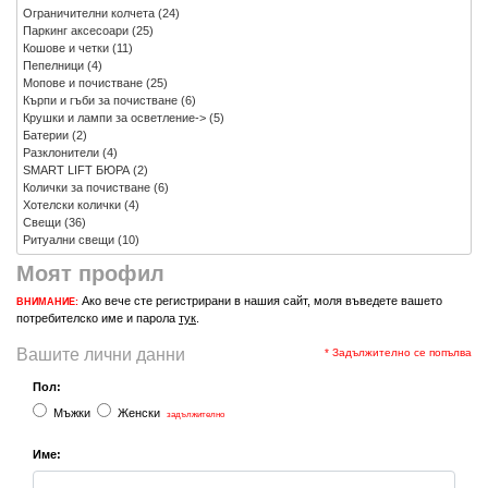
Ограничителни колчета
(24)
Паркинг аксесоари
(25)
Кошове и четки
(11)
Пепелници
(4)
Мопове и почистване
(25)
Кърпи и гъби за почистване
(6)
Крушки и лампи за осветление->
(5)
Батерии
(2)
Разклонители
(4)
SMART LIFT БЮРА
(2)
Колички за почистване
(6)
Хотелски колички
(4)
Свещи
(36)
Ритуални свещи
(10)
Моят профил
Ако вече сте регистрирани в нашия сайт, моля въведете вашето
ВНИМАНИЕ:
потребителско име и парола
тук
.
Вашите лични данни
* Задължително се попълва
Пол:
Мъжки
Женски
задължително
Име: