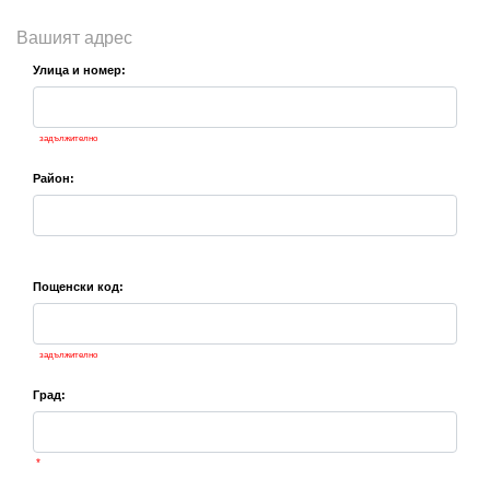
Вашият адрес
Улица и номер:
задължително
Район:
Пощенски код:
задължително
Град:
*