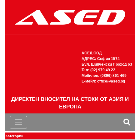
АСЕД ООД
АДРЕС: София 1574
Бул. Шипченски Проход 63
Тел: (02) 979 49 22
Мобилен: (0896) 861 469
Е-мейл:
office@ased.bg
ДИРЕКТЕН ВНОСИТЕЛ НА СТОКИ ОТ АЗИЯ И
ЕВРОПА
Категории