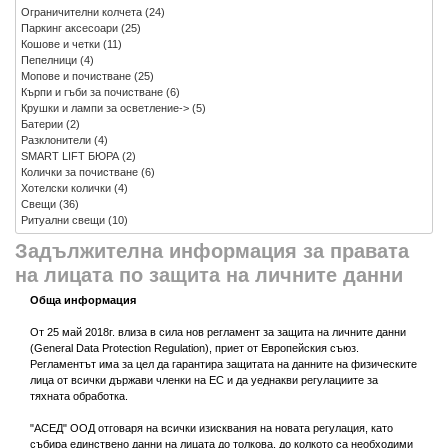
Ограничителни колчета
(24)
Паркинг аксесоари
(25)
Кошове и четки
(11)
Пепелници
(4)
Мопове и почистване
(25)
Кърпи и гъби за почистване
(6)
Крушки и лампи за осветление->
(5)
Батерии
(2)
Разклонители
(4)
SMART LIFT БЮРА
(2)
Колички за почистване
(6)
Хотелски колички
(4)
Свещи
(36)
Ритуални свещи
(10)
Задължителна информация за правата
на лицата по защита на личните данни
Обща информация
От 25 май 2018г. влиза в сила нов регламент за защита на личните данни
(General Data Protection Regulation), приет от Европейския съюз.
Регламентът има за цел да гарантира защитата на данните на физическите
лица от всички държави членки на ЕС и да уеднакви регулациите за
тяхната обработка.
"АСЕД" ООД отговаря на всички изисквания на новата регулация, като
събира единствено данни на лицата до толкова, до колкото са необходими