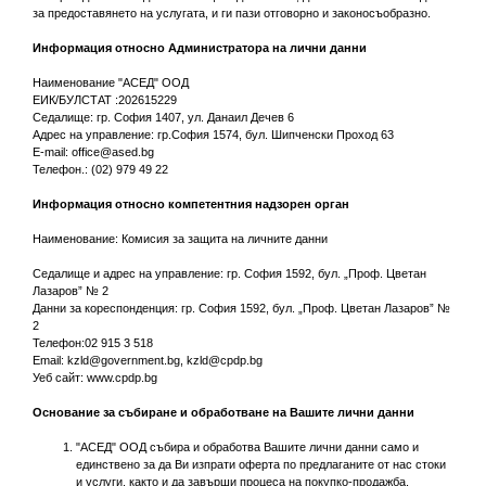
за предоставянето на услугата, и ги пази отговорно и законосъобразно.
Информация относно Администратора на лични данни
Наименование "АСЕД" ООД
ЕИК/БУЛСТАТ :202615229
Седалище: гр. София 1407, ул. Данаил Дечев 6
Адрес на управление: гр.София 1574, бул. Шипченски Проход 63
E-mail:
office@ased.bg
Телефон.: (02) 979 49 22
Информация относно компетентния надзорен орган
Наименование: Комисия за защита на личните данни
Седалище и адрес на управление: гр. София 1592, бул. „Проф. Цветан
Лазаров” № 2
Данни за кореспонденция: гр. София 1592, бул. „Проф. Цветан Лазаров” №
2
Телефон:02 915 3 518
Email:
kzld@government.bg
,
kzld@cpdp.bg
Уеб сайт: www.cpdp.bg
Основание за събиране и обработване на Вашите лични данни
"АСЕД" ООД събира и обработва Вашите лични данни само и
единствено за да Ви изпрати оферта по предлаганите от нас стоки
и услуги, както и да завърши процеса на покупко-продажба,