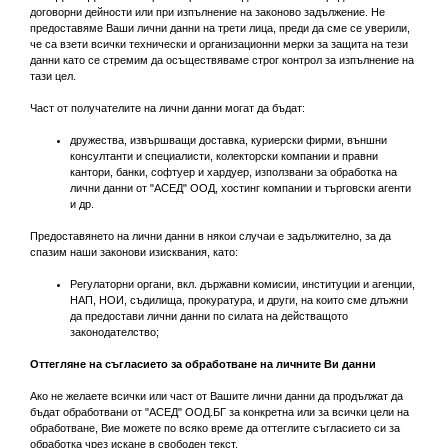
договорни дейности или при изпълнение на законово задължение. Не
предоставяме Ваши лични данни на трети лица, преди да сме се уверили,
че са взети всички технически и организационни мерки за защита на тези
данни като се стремим да осъществяваме строг контрол за изпълнение на
тази цел.
Част от получателите на лични данни могат да бъдат:
дружества, извършващи доставка, куриерски фирми, външни
консултанти и специалисти, колекторски компании и правни
кантори, банки, софтуер и хардуер, използвани за обработка на
лични данни от "АСЕД" ООД, хостинг компании и търговски агенти
и др.
Предоставянето на лични данни в някои случаи е задължително, за да
спазим наши законови изисквания, като:
Регулаторни органи, вкл. държавни комисии, институции и агенции,
НАП, НОИ, съдилища, прокуратура, и други, на които сме длъжни
да предостави лични данни по силата на действащото
законодателство;
Оттегляне на съгласието за обработване на личните Ви данни
Ако не желаете всички или част от Вашите лични данни да продължат да
бъдат обработвани от "АСЕД" ООД.БГ за конкретна или за всички цели на
обработване, Вие можете по всяко време да оттеглите съгласието си за
обработка чрез искане в свободен текст.