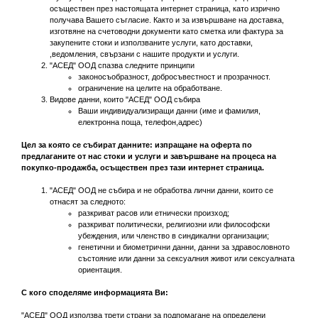
осъществен през настоящата интернет страница, като изрично
получава Вашето съгласие. Както и за извършване на доставка,
изготвяне на счетоводни документи като сметка или фактура за
закупените стоки и използваните услуги, като доставки,
,ведомления, свързани с нашите продукти и услуги.
"АСЕД" ООД спазва следните принципи
законосъобразност, добросъвестност и прозрачност.
ограничение на целите на обработване.
Видове данни, които "АСЕД" ООД събира
Ваши индивидуализиращи данни (име и фамилия,
електронна поща, телефон,адрес)
Цел за която се събират данните: изпращане на оферта по
предлаганите от нас стоки и услуги и завършване на процеса на
покупко-продажба, осъществен през тази интернет страница.
"АСЕД" ООД не събира и не обработва лични данни, които се
отнасят за следното:
разкриват расов или етнически произход;
разкриват политически, религиозни или философски
убеждения, или членство в синдикални организации;
генетични и биометрични данни, данни за здравословното
състояние или данни за сексуалния живот или сексуалната
ориентация.
С кого споделяме информацията Ви:
"АСЕД" ООД използва трети страни за подпомагане на определени