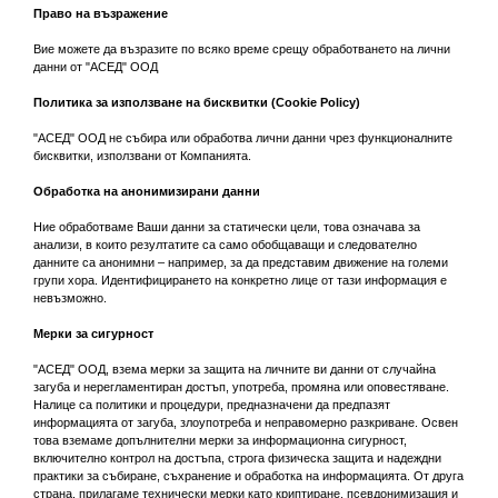
Право на възражение
Вие можете да възразите по всяко време срещу обработването на лични
данни от "АСЕД" ООД
Политика за използване на бисквитки (Cookie Policy)
"АСЕД" ООД не събира или обработва лични данни чрез функционалните
бисквитки, използвани от Компанията.
Обработка на анонимизирани данни
Ние обработваме Ваши данни за статически цели, това означава за
анализи, в които резултатите са само обобщаващи и следователно
данните са анонимни – например, за да представим движение на големи
групи хора. Идентифицирането на конкретно лице от тази информация е
невъзможно.
Мерки за сигурност
"АСЕД" ООД, взема мерки за защита на личните ви данни от случайна
загуба и нерегламентиран достъп, употреба, промяна или оповестяване.
Налице са политики и процедури, предназначени да предпазят
информацията от загуба, злоупотреба и неправомерно разкриване. Освен
това вземаме допълнителни мерки за информационна сигурност,
включително контрол на достъпа, строга физическа защита и надеждни
практики за събиране, съхранение и обработка на информацията. От друга
страна, прилагаме технически мерки като криптиране, псевдонимизация и