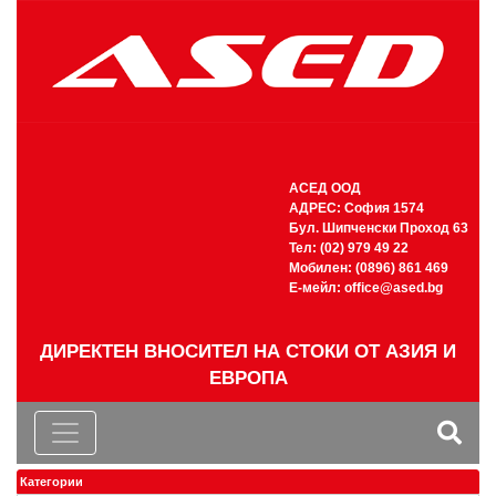
АСЕД ООД
АДРЕС: София 1574
Бул. Шипченски Проход 63
Тел: (02) 979 49 22
Мобилен: (0896) 861 469
Е-мейл:
office@ased.bg
ДИРЕКТЕН ВНОСИТЕЛ НА СТОКИ ОТ АЗИЯ И
ЕВРОПА
Категории