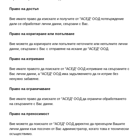
Право на достъп
Вие имате право да изискате и получите от "АСЕД" ООД потвърждение
дали се обработват лични данни, свързани с Вас.
Право на коригиране или попълване
Вие можете да коригирате или попълните неточните или непълните лични
данни, свързани с Вас с отправяне на искане до "АСЕД" ООД.
Право на изтриване
Вие имате правото да поискате от "АСЕД" ООД изтриване на свързаните с
Вас лични данни, а "АСЕД" ООД има задължението да ги изтрие без
ненужно забавяне.
Право на ограничаване
Вие имате право да изискате от "АСЕД" ООД да ограничи обработването
на свързаните с Вас данни.
Право на преносимост
Вие можете да поискате от "АСЕД" ООД директно да прехвърли Вашите
лични данни към посочен от Вас администратор, когато това е технически
осъществимо.