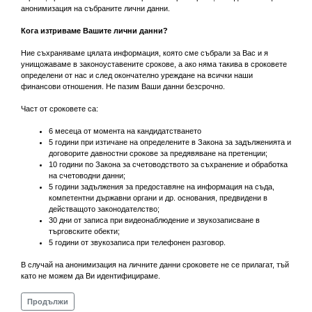
анонимизация на събраните лични данни.
Кога изтриваме Вашите лични данни?
Ние съхраняваме цялата информация, която сме събрали за Вас и я
унищожаваме в законоуставените срокове, а ако няма такива в сроковете
определени от нас и след окончателно уреждане на всички наши
финансови отношения. Не пазим Ваши данни безсрочно.
Част от сроковете са:
6 месеца от момента на кандидатстването
5 години при изтичане на определените в Закона за задълженията и
договорите давностни срокове за предявяване на претенции;
10 години по Закона за счетоводството за съхранение и обработка
на счетоводни данни;
5 години задължения за предоставяне на информация на съда,
компетентни държавни органи и др. основания, предвидени в
действащото законодателство;
30 дни от записа при видеонаблюдение и звукозаписване в
търговските обекти;
5 години от звукозаписа при телефонен разговор.
В случай на анонимизация на личните данни сроковете не се прилагат, тъй
като не можем да Ви идентифицираме.
Продължи