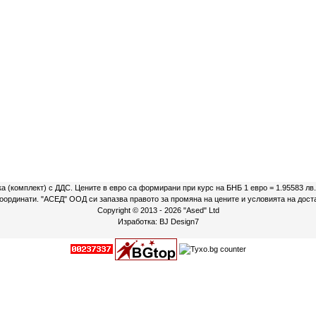
ка (комплект) с ДДС. Цените в евро са формирани при курс на БНБ 1 евро = 1.95583 лв
 координати. "АСЕД" ООД си запазва правото за промяна на цените и условията на дост
Copyright © 2013 - 2026
"Ased" Ltd
Изработка:
BJ Design7