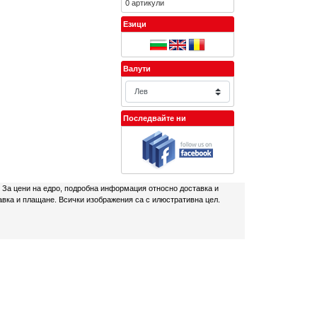
0 артикули
Езици
Валути
Последвайте ни
. За цени на едро, подробна информация относно доставка и
авка и плащане. Всички изображения са с илюстративна цел.