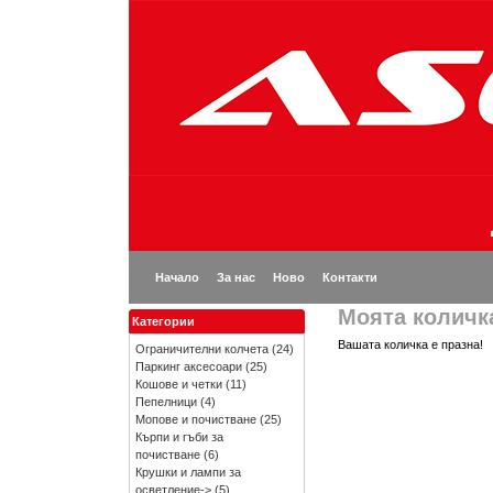
Начало
За нас
Ново
Контакти
Моята количк
Категории
Вашата количка е празна!
Ограничителни колчета
(24)
Паркинг аксесоари
(25)
Кошове и четки
(11)
Пепелници
(4)
Мопове и почистване
(25)
Кърпи и гъби за
почистване
(6)
Крушки и лампи за
осветление->
(5)