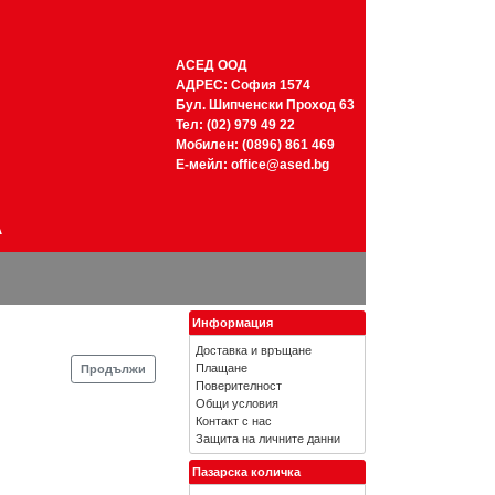
АСЕД ООД
АДРЕС: София 1574
Бул. Шипченски Проход 63
Тел: (02) 979 49 22
Мобилен: (0896) 861 469
Е-мейл:
office@ased.bg
А
Информация
Доставка и връщане
Плащане
Продължи
Поверителност
Общи условия
Контакт с нас
Защита на личните данни
Пазарска количка