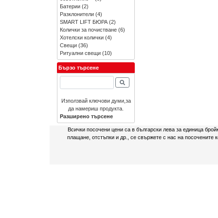
Батерии
(2)
Разклонители
(4)
SMART LIFT БЮРА
(2)
Колички за почистване
(6)
Хотелски колички
(4)
Свещи
(36)
Ритуални свещи
(10)
Бързо търсене
Използвай ключови думи,за
да намериш продукта.
Разширено търсене
Всички посочени цени са в български лева за единица брой
плащане, отстъпки и др., се свържете с нас на посочените