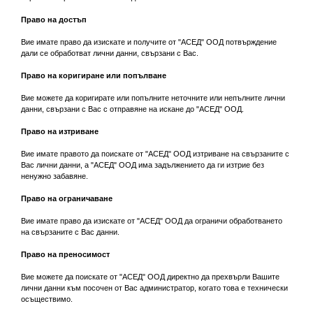
Право на достъп
Вие имате право да изискате и получите от "АСЕД" ООД потвърждение
дали се обработват лични данни, свързани с Вас.
Право на коригиране или попълване
Вие можете да коригирате или попълните неточните или непълните лични
данни, свързани с Вас с отправяне на искане до "АСЕД" ООД.
Право на изтриване
Вие имате правото да поискате от "АСЕД" ООД изтриване на свързаните с
Вас лични данни, а "АСЕД" ООД има задължението да ги изтрие без
ненужно забавяне.
Право на ограничаване
Вие имате право да изискате от "АСЕД" ООД да ограничи обработването
на свързаните с Вас данни.
Право на преносимост
Вие можете да поискате от "АСЕД" ООД директно да прехвърли Вашите
лични данни към посочен от Вас администратор, когато това е технически
осъществимо.