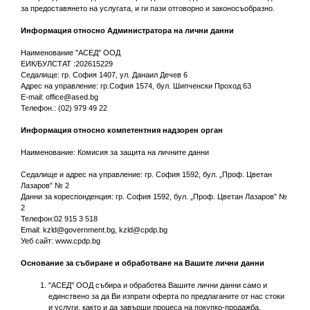
за предоставянето на услугата, и ги пази отговорно и законосъобразно.
Информация относно Администратора на лични данни
Наименование "АСЕД" ООД
ЕИК/БУЛСТАТ :202615229
Седалище: гр. София 1407, ул. Данаил Дечев 6
Адрес на управление: гр.София 1574, бул. Шипченски Проход 63
E-mail:
office@ased.bg
Телефон.: (02) 979 49 22
Информация относно компетентния надзорен орган
Наименование: Комисия за защита на личните данни
Седалище и адрес на управление: гр. София 1592, бул. „Проф. Цветан
Лазаров” № 2
Данни за кореспонденция: гр. София 1592, бул. „Проф. Цветан Лазаров” №
2
Телефон:02 915 3 518
Email:
kzld@government.bg
,
kzld@cpdp.bg
Уеб сайт: www.cpdp.bg
Основание за събиране и обработване на Вашите лични данни
"АСЕД" ООД събира и обработва Вашите лични данни само и
единствено за да Ви изпрати оферта по предлаганите от нас стоки
и услуги, както и да завърши процеса на покупко-продажба,