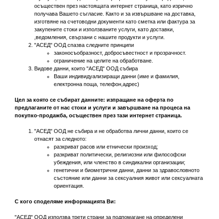
осъществен през настоящата интернет страница, като изрично
получава Вашето съгласие. Както и за извършване на доставка,
изготвяне на счетоводни документи като сметка или фактура за
закупените стоки и използваните услуги, като доставки,
,ведомления, свързани с нашите продукти и услуги.
"АСЕД" ООД спазва следните принципи
законосъобразност, добросъвестност и прозрачност.
ограничение на целите на обработване.
Видове данни, които "АСЕД" ООД събира
Ваши индивидуализиращи данни (име и фамилия,
електронна поща, телефон,адрес)
Цел за която се събират данните: изпращане на оферта по
предлаганите от нас стоки и услуги и завършване на процеса на
покупко-продажба, осъществен през тази интернет страница.
"АСЕД" ООД не събира и не обработва лични данни, които се
отнасят за следното:
разкриват расов или етнически произход;
разкриват политически, религиозни или философски
убеждения, или членство в синдикални организации;
генетични и биометрични данни, данни за здравословното
състояние или данни за сексуалния живот или сексуалната
ориентация.
С кого споделяме информацията Ви:
"АСЕД" ООД използва трети страни за подпомагане на определени