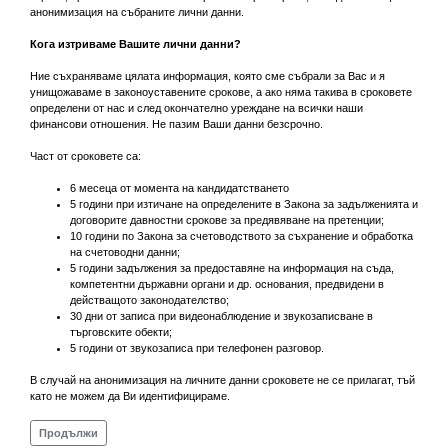
анонимизация на събраните лични данни.
Кога изтриваме Вашите лични данни?
Ние съхраняваме цялата информация, която сме събрали за Вас и я
унищожаваме в законоуставените срокове, а ако няма такива в сроковете
определени от нас и след окончателно уреждане на всички наши
финансови отношения. Не пазим Ваши данни безсрочно.
Част от сроковете са:
6 месеца от момента на кандидатстването
5 години при изтичане на определените в Закона за задълженията и
договорите давностни срокове за предявяване на претенции;
10 години по Закона за счетоводството за съхранение и обработка
на счетоводни данни;
5 години задължения за предоставяне на информация на съда,
компетентни държавни органи и др. основания, предвидени в
действащото законодателство;
30 дни от записа при видеонаблюдение и звукозаписване в
търговските обекти;
5 години от звукозаписа при телефонен разговор.
В случай на анонимизация на личните данни сроковете не се прилагат, тъй
като не можем да Ви идентифицираме.
Продължи