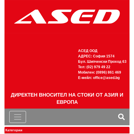
АСЕД ООД
АДРЕС: София 1574
Бул. Шипченски Проход 63
Тел: (02) 979 49 22
Мобилен: (0896) 861 469
Е-мейл:
office@ased.bg
ДИРЕКТЕН ВНОСИТЕЛ НА СТОКИ ОТ АЗИЯ И
ЕВРОПА
Категории