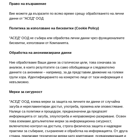
Право на възражение
Вие можете да възразите по всяко време срещу обработването на лични
данни от "АСЕД" ООД
Политика за използване на бисквитки (Cookie Policy)
"АСЕД" ООД не събира или обработва лични данни чрез функционалните
бисквитки, използвани от Компанията.
Обработка на анонимизирани данни
Ние обработваме Ваши данни за статически цели, това означава за
анализи, в които резултатите са само обобщаващи и следователно
данните са анонимни – например, за да представим движение на големи
групи хора. Идентифицирането на конкретно лице от тази информация е
невъзможно.
Мерки за сигурност
"АСЕД" ООД, взема мерки за защита на личните ви данни от случайна
загуба и нерегламентиран достъп, употреба, промяна или оповестяване.
Налице са политики и процедури, предназначени да предпазят
информацията от загуба, злоупотреба и неправомерно разкриване. Освен
това вземаме допълнителни мерки за информационна сигурност,
включително контрол на достъпа, строга физическа защита и надеждни
практики за събиране, съхранение и обработка на информацията. От друга
страна, прилагаме технически мерки като криптиране, псевдонимизация и