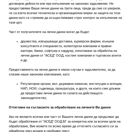
договорни дейности или при изпълнение на законово задължение. Не
предоставяме Ваши лични данни на трети лица, преди да сме се уверили,
че са взети всички технически и организационни мерки за защита на тези
данни като се стремим да осъществяваме строг контрол за изпълнение на
тази цел.
Част от получателите на лични данни могат да бъдат:
дружества, извършващи доставка, куриерски фирми, външни
консултанти и специалисти, колекторски компании и правни
кантори, банки, софтуер и хардуер, използвани за обработка на
лични данни от "АСЕД" ООД, хостинг компании и търговски агенти
и др.
Предоставянето на лични данни в някои случаи е задължително, за да
спазим наши законови изисквания, като:
Регулаторни органи, вкл. държавни комисии, институции и агенции,
НАП, НОИ, съдилища, прокуратура, и други, на които сме длъжни
да предостави лични данни по силата на действащото
законодателство;
Оттегляне на съгласието за обработване на личните Ви данни
Ако не желаете всички или част от Вашите лични данни да продължат да
бъдат обработвани от "АСЕД" ООД.БГ за конкретна или за всички цели на
обработване, Вие можете по всяко време да оттеглите съгласието си за
обработка чрез искане в свободен текст.