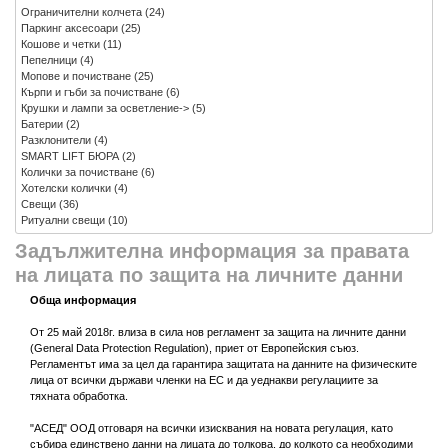
Ограничителни колчета
(24)
Паркинг аксесоари
(25)
Кошове и четки
(11)
Пепелници
(4)
Мопове и почистване
(25)
Кърпи и гъби за почистване
(6)
Крушки и лампи за осветление->
(5)
Батерии
(2)
Разклонители
(4)
SMART LIFT БЮРА
(2)
Колички за почистване
(6)
Хотелски колички
(4)
Свещи
(36)
Ритуални свещи
(10)
Задължителна информация за правата
на лицата по защита на личните данни
Обща информация
От 25 май 2018г. влиза в сила нов регламент за защита на личните данни
(General Data Protection Regulation), приет от Европейския съюз.
Регламентът има за цел да гарантира защитата на данните на физическите
лица от всички държави членки на ЕС и да уеднакви регулациите за
тяхната обработка.
"АСЕД" ООД отговаря на всички изисквания на новата регулация, като
събира единствено данни на лицата до толкова, до колкото са необходими