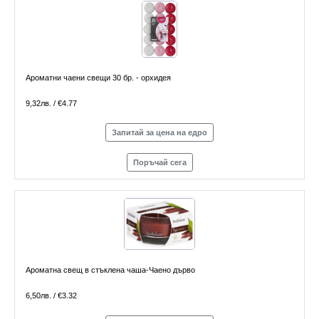
Ароматни чаени свещи 30 бр. - орхидея
9,32лв. / €4.77
Запитай за цена на едро
Поръчай сега
Ароматна свещ в стъклена чаша-Чаено дърво
6,50лв. / €3.32