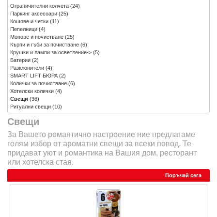
Ограничителни колчета
(24)
Паркинг аксесоари
(25)
Кошове и четки
(11)
Пепелници
(4)
Мопове и почистване
(25)
Кърпи и гъби за почистване
(6)
Крушки и лампи за осветление->
(5)
Батерии
(2)
Разклонители
(4)
SMART LIFT БЮРА
(2)
Колички за почистване
(6)
Хотелски колички
(4)
Свещи
(36)
Ритуални свещи
(10)
Свещи
За Вашето романтично настроение ние предлагаме
голям избор от ароматни свещи за всеки повод. Те
придават уют и романтика на Вашия дом, ресторант
или хотелска стая.
Поръчай сега