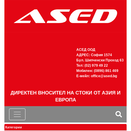
АСЕД ООД
АДРЕС: София 1574
Бул. Шипченски Проход 63
Тел: (02) 979 49 22
Мобилен: (0896) 861 469
Е-мейл:
office@ased.bg
ДИРЕКТЕН ВНОСИТЕЛ НА СТОКИ ОТ АЗИЯ И
ЕВРОПА
Категории