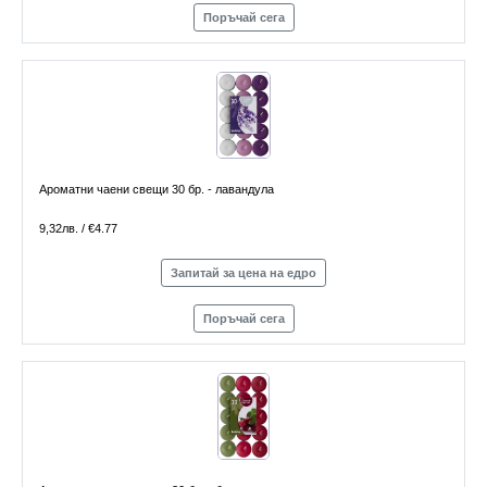
Поръчай сега
Ароматни чаени свещи 30 бр. - лавандула
9,32лв. / €4.77
Запитай за цена на едро
Поръчай сега