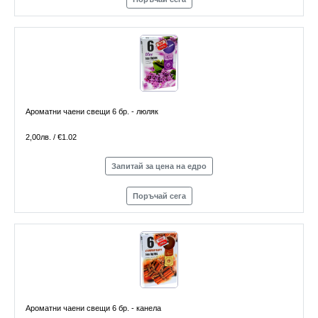
Ароматни чаени свещи 6 бр. - люляк
2,00лв. / €1.02
Запитай за цена на едро
Поръчай сега
Ароматни чаени свещи 6 бр. - канела