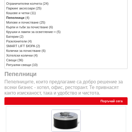
Ограничителни колчета
(24)
Паркинг аксесоари
(25)
Кошове и четки
(11)
Пепелници
(4)
Мопове и почистване
(25)
Кърпи и гъби за почистване
(6)
Крушки и лампи за осветление->
(5)
Батерии
(2)
Разклонители
(4)
SMART LIFT БЮРА
(2)
Колички за почистване
(6)
Хотелски колички
(4)
Свещи
(36)
Ритуални свещи
(10)
Пепелници
Пепелниците, които предлагаме са добро решение за
всеки бизнес - хотел, офис, ресторант. Те привнасят
както изисканост, така и удобство и чистота.
Поръчай сега