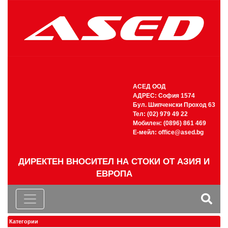
АСЕД ООД
АДРЕС: София 1574
Бул. Шипченски Проход 63
Тел: (02) 979 49 22
Мобилен: (0896) 861 469
Е-мейл:
office@ased.bg
ДИРЕКТЕН ВНОСИТЕЛ НА СТОКИ ОТ АЗИЯ И
ЕВРОПА
Категории