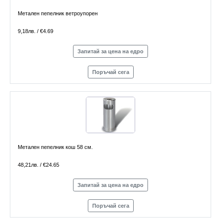
Метален пепелник ветроупорен
9,18лв. / €4.69
Запитай за цена на едро
Поръчай сега
Метален пепелник кош 58 см.
48,21лв. / €24.65
Запитай за цена на едро
Поръчай сега