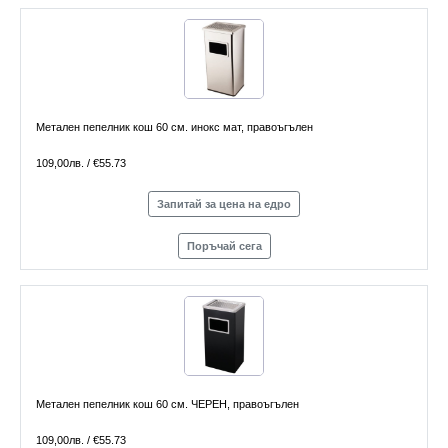
Метален пепелник кош 60 см. инокс мат, правоъгълен
109,00лв. / €55.73
Запитай за цена на едро
Поръчай сега
Метален пепелник кош 60 см. ЧЕРЕН, правоъгълен
109,00лв. / €55.73