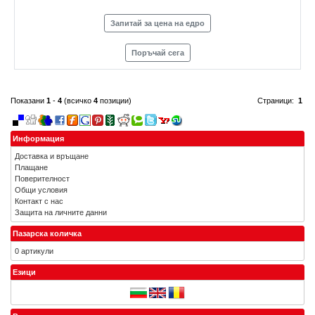
Запитай за цена на едро
Поръчай сега
Показани
1
-
4
(всичко
4
позиции)
Страници:
1
Информация
Доставка и връщане
Плащане
Поверителност
Общи условия
Контакт с нас
Защита на личните данни
Пазарска количка
0 артикули
Езици