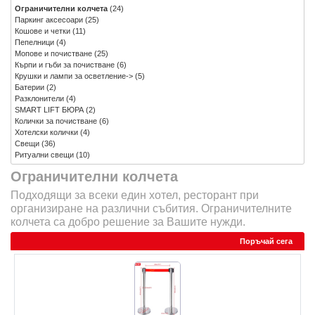
Ограничителни колчета
(24)
Паркинг аксесоари
(25)
Кошове и четки
(11)
Пепелници
(4)
Мопове и почистване
(25)
Кърпи и гъби за почистване
(6)
Крушки и лампи за осветление->
(5)
Батерии
(2)
Разклонители
(4)
SMART LIFT БЮРА
(2)
Колички за почистване
(6)
Хотелски колички
(4)
Свещи
(36)
Ритуални свещи
(10)
Ограничителни колчета
Подходящи за всеки един хотел, ресторант при
организиране на различни събития. Ограничителните
колчета са добро решение за Вашите нужди.
Поръчай сега