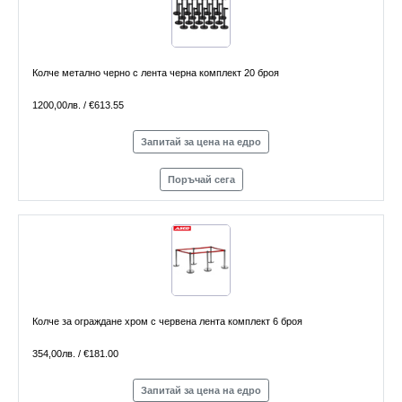
Колче метално черно с лента черна комплект 20 броя
1200,00лв. / €613.55
Запитай за цена на едро
Поръчай сега
Колче за ограждане хром с червена лента комплект 6 броя
354,00лв. / €181.00
Запитай за цена на едро