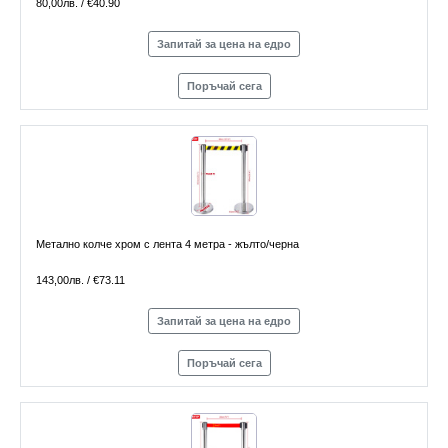
80,00лв. / €40.90
Запитай за цена на едро
Поръчай сега
Метално колче хром с лента 4 метра - жълто/черна
143,00лв. / €73.11
Запитай за цена на едро
Поръчай сега