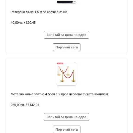
Резервно въже 1.5 м за колче с въже
40,00лв. / €20.45
Запитай за цена на едро
Поръчай сега
Метално колче златно 4 броя с 2 броя червени въжета комплект
260,00лв. / €132.94
Запитай за цена на едро
Поръчай сега