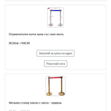
Ограничително колче хром със синя лента
80,00лв. / €40.90
Запитай за цена на едро
Поръчай сега
Метален стопер златен с лента - червена