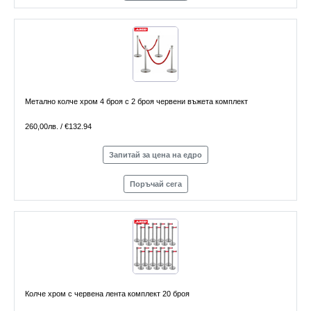
Метално колче хром 4 броя с 2 броя червени въжета комплект
260,00лв. / €132.94
Запитай за цена на едро
Поръчай сега
Колче хром с червена лента комплект 20 броя