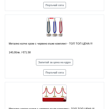
Поръчай сега
Метално колче хром с червено въже комплект - ТОП ТОП ЦЕНА !!!
140,00лв. / €71.58
Запитай за цена на едро
Поръчай сега
Метално златно колче с червено въже комплект - ТОП ТОП ЦЕНА !!!