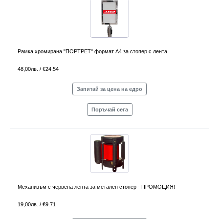
Рамка хромирана "ПОРТРЕТ" формат А4 за стопер с лента
48,00лв. / €24.54
Запитай за цена на едро
Поръчай сега
Механизъм с червена лента за метален стопер - ПРОМОЦИЯ!
19,00лв. / €9.71