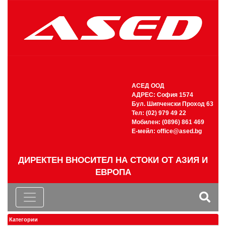
АСЕД ООД
АДРЕС: София 1574
Бул. Шипченски Проход 63
Тел: (02) 979 49 22
Мобилен: (0896) 861 469
Е-мейл:
office@ased.bg
ДИРЕКТЕН ВНОСИТЕЛ НА СТОКИ ОТ АЗИЯ И
ЕВРОПА
Категории