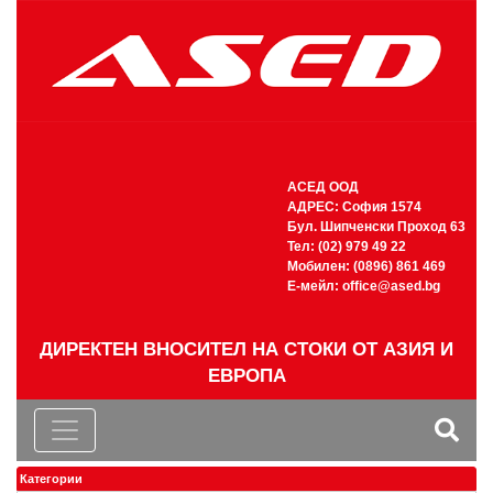
АСЕД ООД
АДРЕС: София 1574
Бул. Шипченски Проход 63
Тел: (02) 979 49 22
Мобилен: (0896) 861 469
Е-мейл:
office@ased.bg
ДИРЕКТЕН ВНОСИТЕЛ НА СТОКИ ОТ АЗИЯ И
ЕВРОПА
Категории