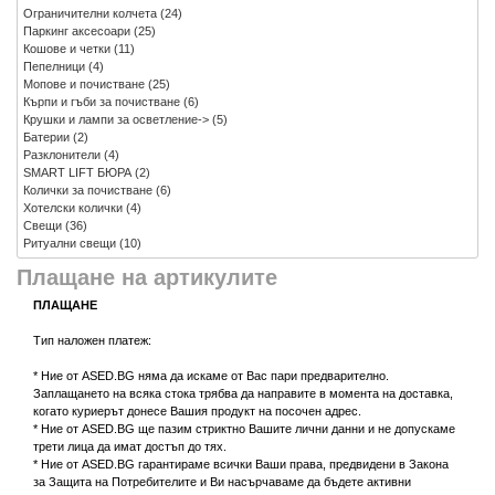
Ограничителни колчета
(24)
Паркинг аксесоари
(25)
Кошове и четки
(11)
Пепелници
(4)
Мопове и почистване
(25)
Кърпи и гъби за почистване
(6)
Крушки и лампи за осветление->
(5)
Батерии
(2)
Разклонители
(4)
SMART LIFT БЮРА
(2)
Колички за почистване
(6)
Хотелски колички
(4)
Свещи
(36)
Ритуални свещи
(10)
Плащане на артикулите
ПЛАЩАНЕ
Тип наложен платеж:
* Ние от ASED.BG няма да искаме от Вас пари предварително.
Заплащането на всяка стока трябва да направите в момента на доставка,
когато куриерът донесе Вашия продукт на посочен адрес.
* Ние от ASED.BG ще пазим стриктно Вашите лични данни и не допускаме
трети лица да имат достъп до тях.
* Ние от ASED.BG гарантираме всички Ваши права, предвидени в Закона
за Защита на Потребителите и Ви насърчаваме да бъдете активни