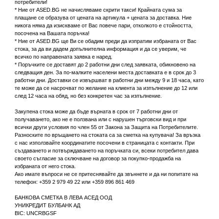
потребители!
* Ние от ASED.BG не начисляваме скрити такси! Крайната сума за
плащане се образува от цената на артикула + цената за доставка. Ние
никога няма да изискваме от Вас повече пари, отколкото е стойността,
посочена на Вашата поръчка!
* Ние от ASED.BG ще Ви се обадим преди да изпратим избраната от Вас
стока, за да ви дадем допълнителна информация и да се уверим, че
всичко по направената заявка е наред.
* Поръчките се доставят до 2 работни дни след заявката, обикновено на
следващия ден. За по-малките населени места доставката е в срок до 3
работни дни. Доставки се извършват в работни дни между 9 и 18 часа, като
те може да се насрочват по желание на клиента за изпълнение до 12 или
след 12 часа на обяд, но без конкретен час за изпълнение.
Закупена стока може да бъде върната в срок от 7 работни дни от
получаването, ако не е ползвана или с нарушен търговски вид и при
всички други условия по член 55 от Закона за Защита на Потребителите.
Разноските по връщането на стоката са за сметка на купувача! За връзка
с нас използвайте координатите посочени в страницата с контакти. При
създаването и потвърждаването на поръчката си, всеки потребител дава
своето съгласие за сключване на договор за покупко-продажба на
избраната от него стока.
Ако имате въпроси не се притеснявайте да звъннете и да ни попитате на
телефон: +359 2 979 49 22 или +359 896 861 469
БАНКОВА СМЕТКА В ЛЕВА АСЕД ООД
УНИКРЕДИТ БУЛБАНК АД
BIC: UNCRBGSF