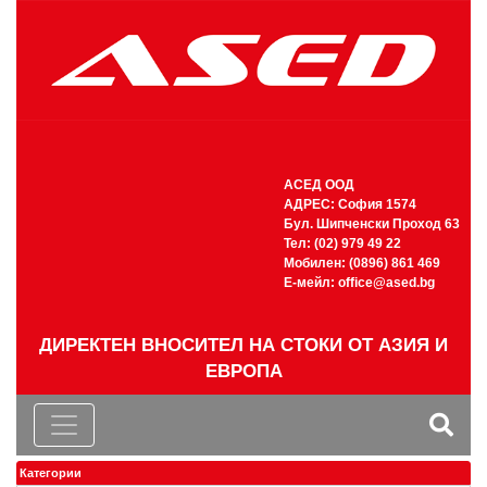
АСЕД ООД
АДРЕС: София 1574
Бул. Шипченски Проход 63
Тел: (02) 979 49 22
Мобилен: (0896) 861 469
Е-мейл:
office@ased.bg
ДИРЕКТЕН ВНОСИТЕЛ НА СТОКИ ОТ АЗИЯ И
ЕВРОПА
Категории