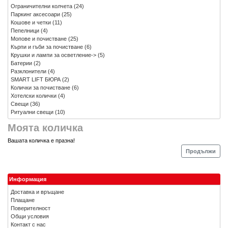
Ограничителни колчета
(24)
Паркинг аксесоари
(25)
Кошове и четки
(11)
Пепелници
(4)
Мопове и почистване
(25)
Кърпи и гъби за почистване
(6)
Крушки и лампи за осветление->
(5)
Батерии
(2)
Разклонители
(4)
SMART LIFT БЮРА
(2)
Колички за почистване
(6)
Хотелски колички
(4)
Свещи
(36)
Ритуални свещи
(10)
Моята количка
Вашата количка е празна!
Продължи
Информация
Доставка и връщане
Плащане
Поверителност
Общи условия
Контакт с нас